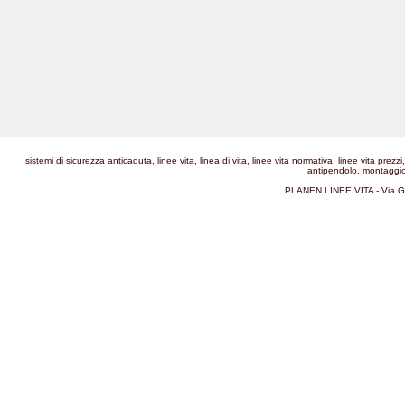
sistemi di sicurezza anticaduta, linee vita, linea di vita, linee vita normativa, linee vita prezz
antipendolo, montaggio l
PLANEN LINEE VITA - Via G.